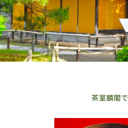
茶室麟閣で