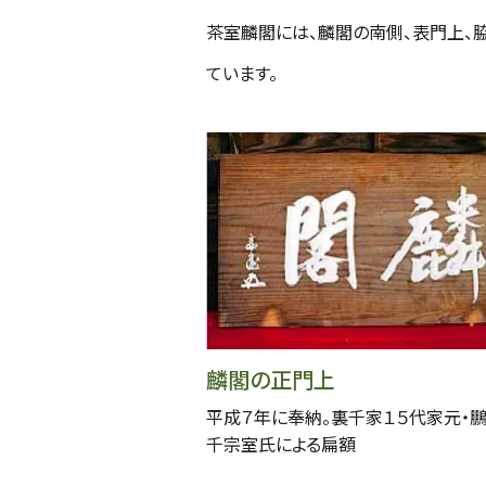
茶室麟閣には、麟閣の南側、表門上、
ています。
麟閣の正門上
平成７年に奉納。裏千家１５代家元・
千宗室氏による扁額