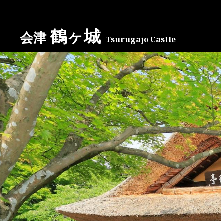
コ
鶴ヶ城
会津
ン
Tsurugajo Castle
テ
ン
ツ
へ
ス
キ
ッ
プ