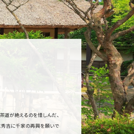
の茶道が絶えるのを惜しんだ、
もに秀吉に千家の再興を願いで