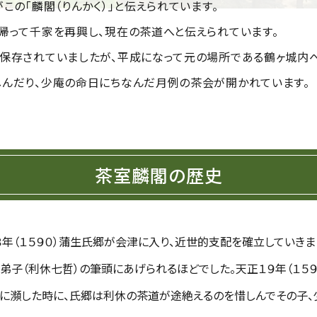
この「麟閣（りんかく）」と伝えられています。
帰って千家を再興し、現在の茶道へと伝えられています。
保存されていましたが、平成になって元の場所である鶴ヶ城内
んだり、少庵の命日にちなんだ月例の茶会が開かれています。
茶室麟閣の歴史
８年（１５９０）蒲生氏郷が会津に入り、近世的支配を確立していき
子（利休七哲）の筆頭にあげられるほどでした。天正１９年（１５９
に瀕した時に、氏郷は利休の茶道が途絶えるのを惜しんでその子、