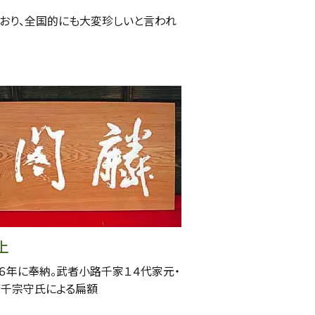
ており、全国的にも大変珍しいと言われ
上
６年に奉納。武者小路千家１４代家元・
千宗守氏による扁額