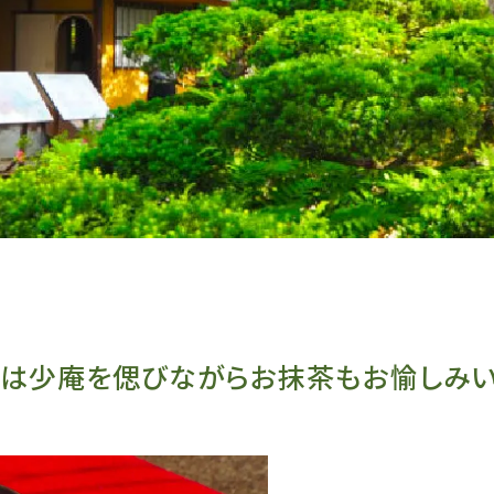
は少庵を偲びながら
お抹茶もお愉しみ