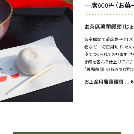
一席600円（お菓
お茶席薯蕷饅頭
（じ
茶室麟閣で茶席菓子として
物など一切使用せず、たん
皮でつくられております。
き餡を包んで仕上げており
「薯蕷饅頭」のおみやげ用
お土産用薯蕷饅頭 … 6