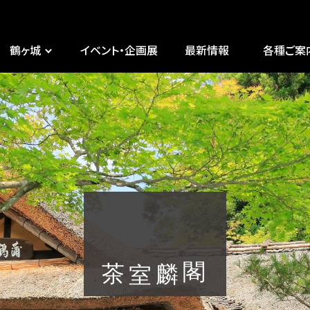
鶴ヶ城
イベント・企画展
最新情報
各種ご案
茶室 麟閣