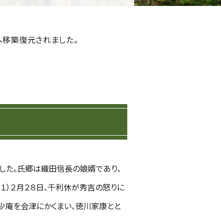
へ移築復元されました。
ました。氏郷は織田信長の娘婿であり、
１）２月２８日、千利休が秀吉の怒りに
少庵を会津にかくまい、徳川家康とと