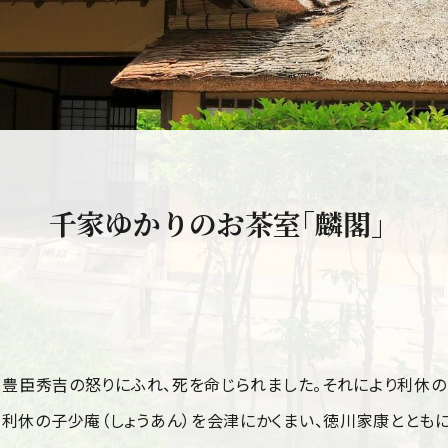
千家ゆかりのお茶室｢麟閣」
休は豊臣秀吉の怒りにふれ、死を命じられました。それにより利休
、利休の子少庵（しょうあん）を会津にかくまい、徳川家康とと