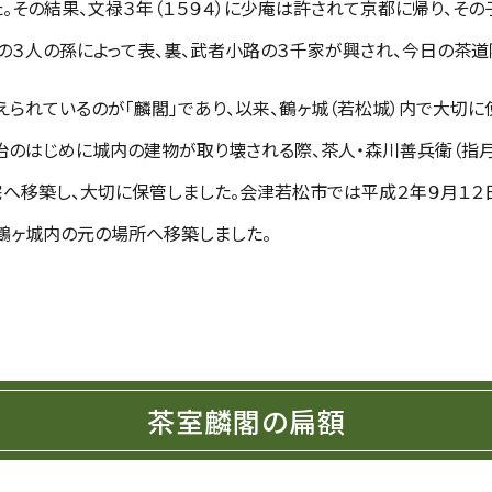
。その結果、文禄３年（１５９４）に少庵は許されて京都に帰り、その
守の３人の孫によって表、裏、武者小路の３千家が興され、今日の茶
られているのが「麟閣」であり、以来、鶴ヶ城（若松城）内で大切に
治のはじめに城内の建物が取り壊される際、茶人・森川善兵衛（指
自宅へ移築し、大切に保管しました。会津若松市では平成２年９月１２
鶴ヶ城内の元の場所へ移築しました。
茶室麟閣の扁額