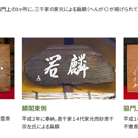
脇門上の3ヶ所に、三千家の家元による扁額（へんがく）が掲げられ
麟閣東側
脇門
鵬雲斎
平成２年に奉納。表千家１４代家元而妙斎千
平成１
宗左氏による扁額
不徹斎