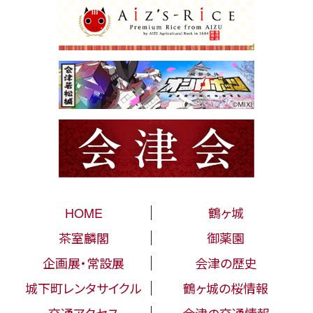
HOME
鶴ヶ城
茶室麟閣
御薬園
企画展・常設展
会津の歴史
城下町レンタサイクル
鶴ヶ城の桜情報