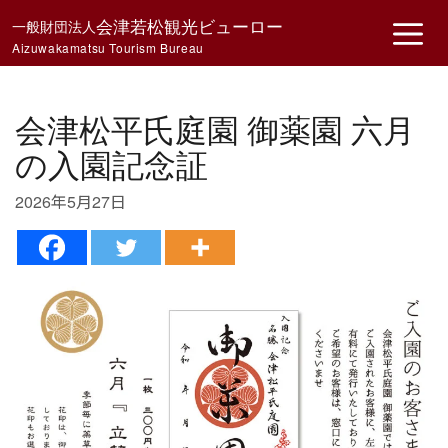
コ
会津若松観光ビューロー
一般財団法人
メ
ン
Aizuwakamatsu Tourism Bureau
テ
ニ
ン
ツ
会津松平氏庭園 御薬園 六月
ュ
へ
の入園記念証
ス
ー
キ
2026年5月27日
ッ
プ