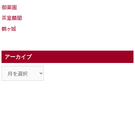
御薬園
茶室麟閣
鶴ヶ城
アーカイブ
ア
ー
カ
イ
ブ