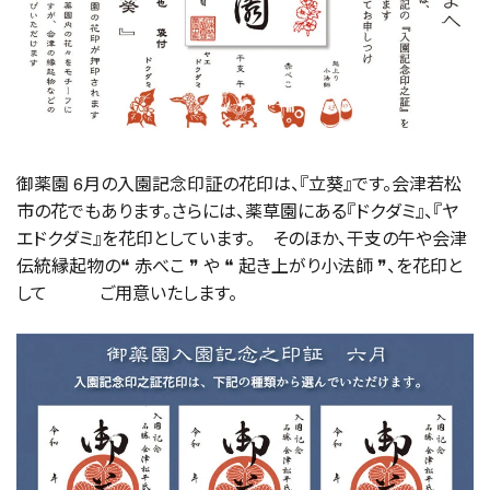
御薬園 6月の入園記念印証の花印は、『立葵』です。会津若松
市の花でもあります。さらには、薬草園にある『ドクダミ』、『ヤ
エドクダミ』を花印としています。 そのほか、干支の午や会津
伝統縁起物の❝ 赤べこ ❞ や ❝ 起き上がり小法師 ❞、を花印と
して ご用意いたします。