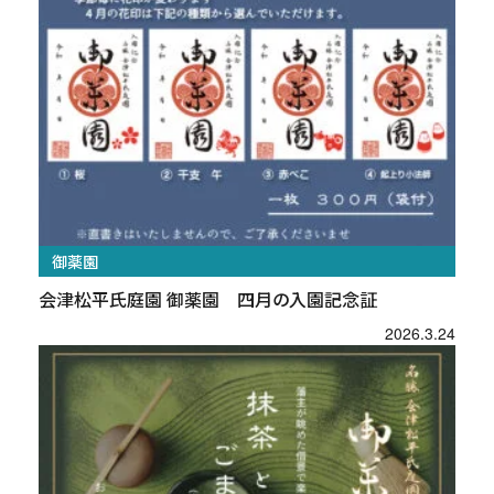
御薬園
会津松平氏庭園 御薬園 四月の入園記念証
2026.3.24