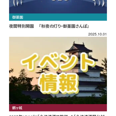
御薬園
夜間特別開園 『秋夜の灯り・御薬園さんぽ』
2025.10.01
鶴ヶ城