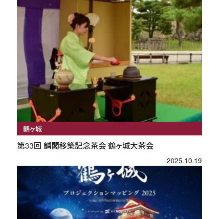
鶴ヶ城
第33回 麟閣移築記念茶会 鶴ヶ城大茶会
2025.10.19