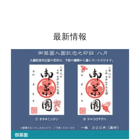
コ
メ
ン
テ
ニ
ン
最新情報
ツ
ュ
へ
ス
ー
キ
ッ
プ
御薬園