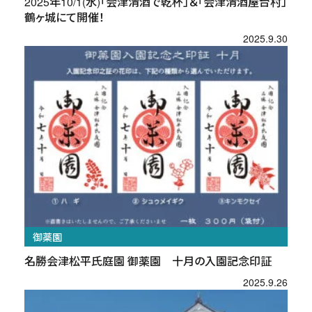
2025年10/1(水)「会津清酒で乾杯」＆「会津清酒屋台村」
鶴ヶ城にて開催！
2025.9.30
御薬園
名勝会津松平氏庭園 御薬園 十月の入園記念印証
2025.9.26