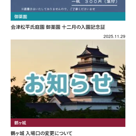
御薬園
会津松平氏庭園 御薬園 十二月の入園記念証
2025.11.29
鶴ヶ城
鶴ヶ城 入場口の変更について